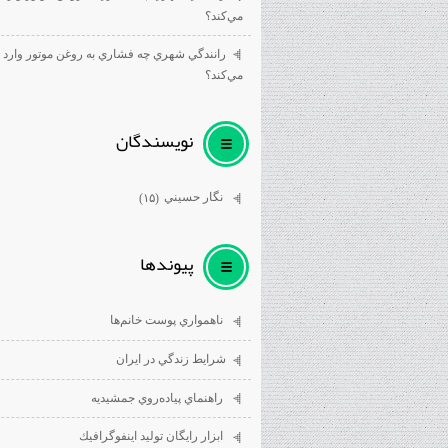
مي‌كند؟
رانندگي شهري چه فشاري به روغن موتور وارد
مي‌كند؟
نويسندگان
نگار حسيني
(۱۵)
پيوندها
ناهمواري پوست خانم‌ها
شرايط زندگي در ايران
راهنماي پياده‌روي جمشيديه
ابزار رايگان توليد اينفوگرافيك