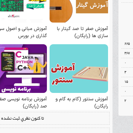
۶۶۵
۳۶۷
۰
۳
۱۵
۰
۲
تا كنون نظري ثبت نشده