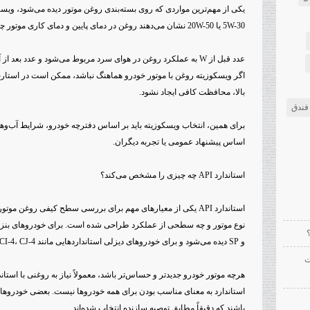
5W-30 یا 20W-50 نشان می‌دهند روغن در دمای پایین و دمای کاری موتور چه رفتاری دارد.
عدد قبل از W به عملکرد روغن در هوای سرد مربوط می‌شود و عدد بعد
اگر ویسکوزیته روغن با موتور خودرو هماهنگ نباشد، ممکن است در استارت 
بالا، محافظت کافی ایجاد نشود.
فندق
برای همین، انتخاب ویسکوزیته باید بر اساس دفترچه خودرو، شرایط آب‌وهوا
اساس پیشنهاد عمومی یا تجربه دیگران.
استاندارد API چه چیزی را مشخص می‌کند؟
استاندارد API یکی از معیارهای مهم برای بررسی سطح کیفی روغن م
و SP دیده می‌شود و برای خودروهای دیزلی استانداردهایی مانند CI-4، CJ-4 یا CK-4 رایج هستند.
ت
هرچه موتور خودرو جدیدتر و حساس‌تر باشد، معمولاً نیاز به روغنی با استاندا
استاندارد به معنای مناسب بودن برای همه خودروها نیست. بعضی خودروه
باشند که دقیقاً مطابق توصیه سازنده انتخاب شده‌اند.