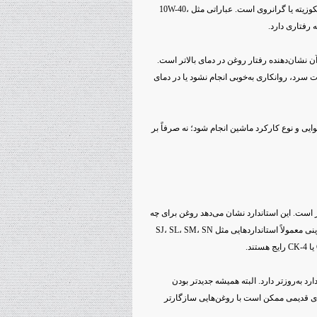
یکی از مهم‌ترین مواردی که روی بسته‌بندی روغن موتور دیده می‌شود، ویسکوزیته یا گرانروی است. عباراتی مثل 10W-40،
 از آن نشان‌دهنده رفتار روغن در دمای بالاتر است.
سرد، روانکاری به‌خوبی انجام نشود یا در دمای
یی و نوع کارکرد ماشین انجام شود؛ نه صرفاً بر
وتور است. این استاندارد نشان می‌دهد روغن برای چه
نوع موتور و چه سطحی از عملکرد طراحی شده است. برای خودروهای بنزینی معمولاً استانداردهایی مثل SJ، SL، SM، SN
رد به‌روزتر دارد. البته همیشه جدیدتر بودن
ای قدیمی ممکن است با روغن‌هایی سازگارتر