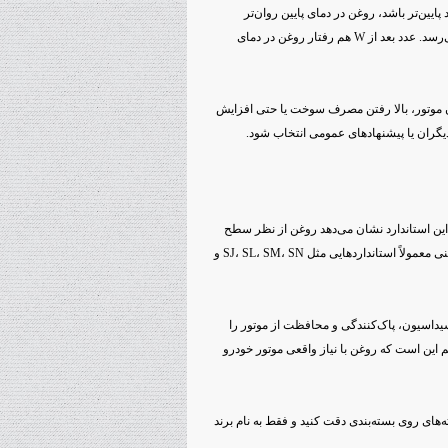
دد پایین‌تر باشد، روغن در دمای پایین روان‌تر
حرکت می‌کند و هنگام استارت سرد سریع‌تر به بخش‌های مختلف موتور می‌رسد. عدد بعد از W هم رفتار روغن در دمای
 موتور، بالا رفتن مصرف سوخت یا حتی افزایش
دیگران یا پیشنهادهای عمومی انتخاب شود.
رد مهم در خرید روغن موتور، توجه به استاندارد API است. این استاندارد نشان می‌دهد روغن از نظر سطح
کیفی برای چه نوع موتور و چه شرایطی مناسب است. برای خودروهای بنزینی معمولاً استانداردهایی مثل SJ، SL، SM، SN و
یداسیون، پاک‌کنندگی و محافظت از موتور را
هم این است که روغن با نیاز واقعی موتور خودرو
‌های روی بسته‌بندی دقت کنید و فقط به نام برند