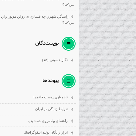
مي‌كند؟
رانندگي شهري چه فشاري به روغن موتور وارد
مي‌كند؟
نويسندگان
نگار حسيني
(۱۵)
پيوندها
ناهمواري پوست خانم‌ها
شرايط زندگي در ايران
راهنماي پياده‌روي جمشيديه
ابزار رايگان توليد اينفوگرافيك