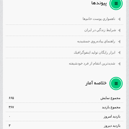
پيوندها
ناهمواري پوست خانم‌ها
شرايط زندگي در ايران
راهنماي پياده‌روي جمشيديه
ابزار رايگان توليد اينفوگرافيك
شديدترين انتقام از فرد خودشيفته
خلاصه آمار
مجموع نمایش‌
۶۶۵
مجموع بازدید
۳۶۷
بازدید امروز
۰
بازدید دیروز
۳