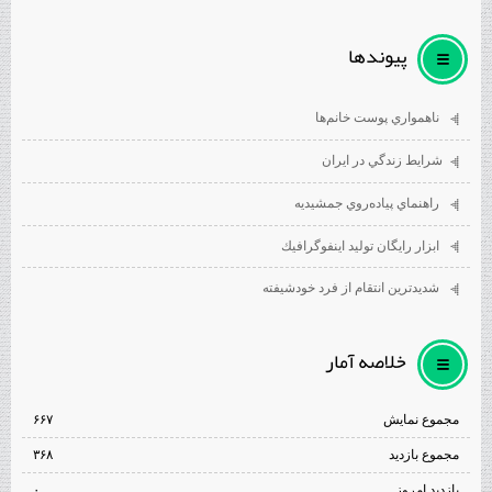
پيوندها
ناهمواري پوست خانم‌ها
شرايط زندگي در ايران
راهنماي پياده‌روي جمشيديه
ابزار رايگان توليد اينفوگرافيك
شديدترين انتقام از فرد خودشيفته
خلاصه آمار
مجموع نمایش‌
۶۶۷
مجموع بازدید
۳۶۸
بازدید امروز
۰