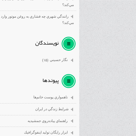
مي‌كند؟
رانندگي شهري چه فشاري به روغن موتور وارد
مي‌كند؟
نويسندگان
نگار حسيني
(۱۵)
پيوندها
ناهمواري پوست خانم‌ها
شرايط زندگي در ايران
راهنماي پياده‌روي جمشيديه
ابزار رايگان توليد اينفوگرافيك