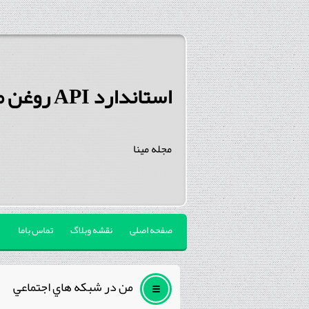
استاندارد API روغن موتور
مجله مینا
صفحه اصلی
نقشه وبلاگ
تماس باما
من در شبكه هاي اجتماعي