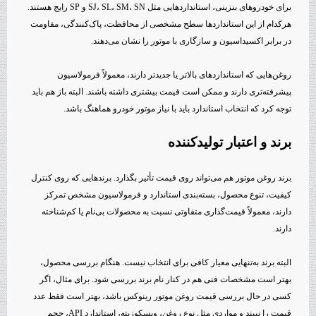
برای خودروهای بنزینی، استانداردهایی مثل SJ، SL، SM، SN و SP رایج هستند.
هرکدام از این استانداردها سطح مشخصی از محافظت، پاک‌کنندگی، مقاومت
در برابر اکسیداسیون و سازگاری با موتور را نشان می‌دهند.
روغن‌هایی که استانداردهای بالاتر یا جدیدتر دارند، معمولاً فرمولاسیون
پیشرفته‌تری دارند و ممکن است قیمت بیشتری داشته باشند. البته باز هم باید
توجه کرد که انتخاب استاندارد باید با نیاز موتور خودرو هماهنگ باشد.
برند و اعتبار تولیدکننده
برند روغن موتور هم می‌تواند روی قیمت تأثیر بگذارد. برندهایی که روی کنترل
کیفیت، تنوع محصول، بسته‌بندی استاندارد و فرمولاسیون مشخص تمرکز
دارند، معمولاً قیمت‌گذاری متفاوتی نسبت به محصولات بی‌نام یا کم‌شناخته
دارند.
البته برند به‌تنهایی معیار کافی برای انتخاب نیست. هنگام بررسی محصول،
بهتر است مشخصات فنی هم در کنار نام برند بررسی شود. برای مثال، اگر
کسی در حال بررسی قیمت روغن موتور رینوکس باشد، بهتر است فقط عدد
قیمت را نبیند و مواردی مثل نوع روغن، ویسکوزیته، استاندارد API، حجم