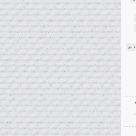
فندق
ت