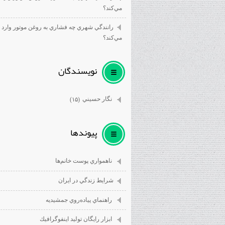
مي‌كند؟
رانندگي شهري چه فشاري به روغن موتور وارد
مي‌كند؟
نويسندگان
نگار حسيني
(۱۵)
پيوندها
ناهمواري پوست خانم‌ها
شرايط زندگي در ايران
راهنماي پياده‌روي جمشيديه
ابزار رايگان توليد اينفوگرافيك