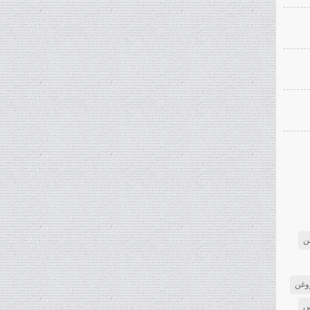
ن
وغن
س