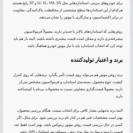
برای خودروهای بنزینی، استانداردهایی مثل SJ، SL، SM، SN و SP رایج هستند.
هرکدام از این استانداردها سطح مشخصی از محافظت، پاک‌کنندگی، مقاومت
در برابر اکسیداسیون و سازگاری با موتور را نشان می‌دهند.
روغن‌هایی که استانداردهای بالاتر یا جدیدتر دارند، معمولاً فرمولاسیون
پیشرفته‌تری دارند و ممکن است قیمت بیشتری داشته باشند. البته باز هم باید
توجه کرد که انتخاب استاندارد باید با نیاز موتور خودرو هماهنگ باشد.
برند و اعتبار تولیدکننده
برند روغن موتور هم می‌تواند روی قیمت تأثیر بگذارد. برندهایی که روی کنترل
کیفیت، تنوع محصول، بسته‌بندی استاندارد و فرمولاسیون مشخص تمرکز
دارند، معمولاً قیمت‌گذاری متفاوتی نسبت به محصولات بی‌نام یا کم‌شناخته
دارند.
البته برند به‌تنهایی معیار کافی برای انتخاب نیست. هنگام بررسی محصول،
بهتر است مشخصات فنی هم در کنار نام برند بررسی شود. برای مثال، اگر
کسی در حال بررسی قیمت روغن موتور رینوکس باشد، بهتر است فقط عدد
قیمت را نبیند و مواردی مثل نوع روغن، ویسکوزیته، استاندارد API، حجم