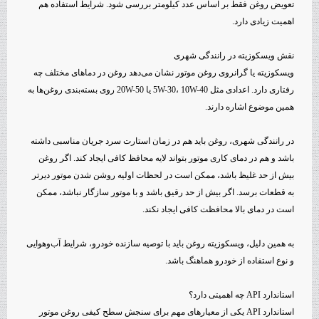
تعویض روغن فقط بر اساس عدد کیلومتر بررسی شود. شرایط استفاده هم
اهمیت زیادی دارد.
نقش ویسکوزیته در رانندگی شهری
ویسکوزیته یا گرانروی روغن موتور نشان می‌دهد روغن در دماهای مختلف چه
رفتاری دارد. اعدادی مثل 5W-30، 10W-40 یا 20W-50 روی بسته‌بندی روغن‌ها به
همین موضوع اشاره دارند.
در رانندگی شهری، روغن باید هم در زمان استارت سرد جریان مناسبی داشته
باشد و هم در دمای کاری موتور بتواند لایه محافظ کافی ایجاد کند. اگر روغن
بیش از حد غلیظ باشد، ممکن است در لحظات اولیه روشن شدن موتور دیرتر
به قطعات برسد. اگر بیش از حد رقیق باشد و با موتور سازگار نباشد، ممکن
است در دمای بالا محافظت کافی ایجاد نکند.
به همین دلیل، ویسکوزیته روغن باید با توصیه سازنده خودرو، شرایط آب‌وهوایی
و نوع استفاده از خودرو هماهنگ باشد.
استاندارد API چه اهمیتی دارد؟
استاندارد API یکی از معیارهای مهم برای سنجش سطح کیفی روغن موتور