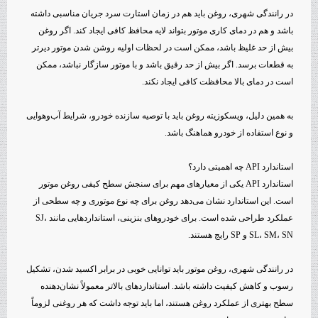
در رانندگی شهری، روغن باید هم در زمان استارت سرد جریان مناسبی داشته
باشد و هم در دمای کاری موتور بتواند لایه محافظ کافی ایجاد کند. اگر روغن
بیش از حد غلیظ باشد، ممکن است در لحظات اولیه روشن شدن موتور دیرتر
به قطعات برسد. اگر بیش از حد رقیق باشد و با موتور سازگار نباشد، ممکن
است در دمای بالا محافظت کافی ایجاد نکند.
به همین دلیل، ویسکوزیته روغن باید با توصیه سازنده خودرو، شرایط آب‌وهوایی
و نوع استفاده از خودرو هماهنگ باشد.
استاندارد API چه اهمیتی دارد؟
استاندارد API یکی از معیارهای مهم برای سنجش سطح کیفی روغن موتور
است. این استاندارد نشان می‌دهد روغن برای چه نوع موتوری و چه سطحی از
عملکرد طراحی شده است. برای خودروهای بنزینی، استانداردهایی مانند SJ،
SL، SM، SN و SP رایج هستند.
در رانندگی شهری، روغن موتور باید توانایی خوبی در برابر اکسید شدن، تشکیل
رسوب و کاهش کیفیت داشته باشد. استانداردهای بالاتر معمولاً نشان‌دهنده
سطح بهتری از عملکرد روغن هستند، اما باید توجه داشت که هر روغنی لزوماً