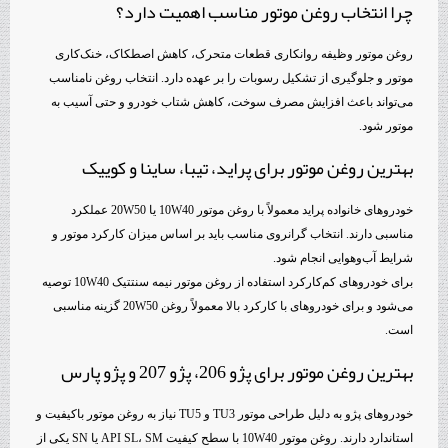
چرا انتخاب روغن موتور مناسب اهمیت دارد؟
روغن موتور وظیفه روانکاری قطعات متحرک، کاهش اصطکاک، خنک‌کاری
موتور و جلوگیری از تشکیل رسوبات را بر عهده دارد. انتخاب روغن نامناسب
می‌تواند باعث افزایش مصرف سوخت، کاهش شتاب خودرو و حتی آسیب به
موتور شود.
بهترین روغن موتور برای پراید، تیبا، ساینا و کوییک
خودروهای خانواده پراید معمولاً با روغن موتور 10W40 یا 20W50 عملکرد
مناسبی دارند. انتخاب گرانروی مناسب باید بر اساس میزان کارکرد موتور و
شرایط آب‌وهوایی انجام شود.
برای خودروهای کم‌کارکرد استفاده از روغن موتور نیمه سنتتیک 10W40 توصیه
می‌شود و برای خودروهای با کارکرد بالا معمولاً روغن 20W50 گزینه مناسبی
است.
بهترین روغن موتور برای پژو 206، پژو 207 و پژو پارس
خودروهای پژو به دلیل طراحی موتور TU3 و TU5 نیاز به روغن موتور باکیفیت و
استاندارد دارند. روغن موتور 10W40 با سطح کیفیت API SL، SM یا SN یکی از