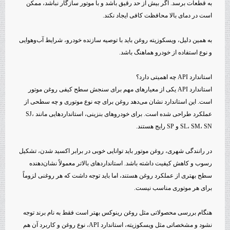
به قطعات برسد. اگر بیش از حد رقیق باشد و با موتور سازگار نباشد، ممکن
است در دمای بالا محافظت کافی ایجاد نکند.
به همین دلیل، ویسکوزیته روغن باید با توصیه سازنده خودرو، شرایط آب‌وهوایی
و نوع استفاده از خودرو هماهنگ باشد.
استاندارد API چه اهمیتی دارد؟
استاندارد API یکی از معیارهای مهم برای سنجش سطح کیفی روغن موتور
است. این استاندارد نشان می‌دهد روغن برای چه نوع موتوری و چه سطحی از
عملکرد طراحی شده است. برای خودروهای بنزینی، استانداردهایی مانند SJ،
SL، SM، SN و SP رایج هستند.
در رانندگی شهری، روغن موتور باید توانایی خوبی در برابر اکسید شدن، تشکیل
رسوب و کاهش کیفیت داشته باشد. استانداردهای بالاتر معمولاً نشان‌دهنده
سطح بهتری از عملکرد روغن هستند، اما باید توجه داشت که هر روغنی لزوماً
برای هر موتوری مناسب نیست.
هنگام بررسی محصولاتی مثل روغن رینوکس بهتر است فقط به نام برند توجه
نشود و مشخصاتی مثل ویسکوزیته، استاندارد API، نوع روغن و کاربرد آن هم