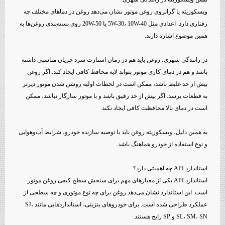
ویسکوزیته یا گرانروی روغن موتور نشان می‌دهد روغن در دماهای مختلف چه
رفتاری دارد. اعدادی مثل 5W-30، 10W-40 یا 20W-50 روی بسته‌بندی روغن‌ها به
همین موضوع اشاره دارند.
در رانندگی شهری، روغن باید هم در زمان استارت سرد جریان مناسبی داشته
باشد و هم در دمای کاری موتور بتواند لایه محافظ کافی ایجاد کند. اگر روغن
بیش از حد غلیظ باشد، ممکن است در لحظات اولیه روشن شدن موتور دیرتر
به قطعات برسد. اگر بیش از حد رقیق باشد و با موتور سازگار نباشد، ممکن
است در دمای بالا محافظت کافی ایجاد نکند.
به همین دلیل، ویسکوزیته روغن باید با توصیه سازنده خودرو، شرایط آب‌وهوایی
و نوع استفاده از خودرو هماهنگ باشد.
استاندارد API چه اهمیتی دارد؟
استاندارد API یکی از معیارهای مهم برای سنجش سطح کیفی روغن موتور
است. این استاندارد نشان می‌دهد روغن برای چه نوع موتوری و چه سطحی از
عملکرد طراحی شده است. برای خودروهای بنزینی، استانداردهایی مانند SJ،
SL، SM، SN و SP رایج هستند.