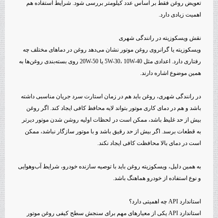
تعویض روغن فقط بر اساس عدد کیلومتر بررسی شود. شرایط استفاده هم
اهمیت زیادی دارد.
نقش ویسکوزیته در رانندگی شهری
ویسکوزیته یا گرانروی روغن موتور نشان می‌دهد روغن در دماهای مختلف چه
رفتاری دارد. اعدادی مثل 5W-30، 10W-40 یا 20W-50 روی بسته‌بندی روغن‌ها به
همین موضوع اشاره دارند.
در رانندگی شهری، روغن باید هم در زمان استارت سرد جریان مناسبی داشته
باشد و هم در دمای کاری موتور بتواند لایه محافظ کافی ایجاد کند. اگر روغن
بیش از حد غلیظ باشد، ممکن است در لحظات اولیه روشن شدن موتور دیرتر
به قطعات برسد. اگر بیش از حد رقیق باشد و با موتور سازگار نباشد، ممکن
است در دمای بالا محافظت کافی ایجاد نکند.
به همین دلیل، ویسکوزیته روغن باید با توصیه سازنده خودرو، شرایط آب‌وهوایی
و نوع استفاده از خودرو هماهنگ باشد.
استاندارد API چه اهمیتی دارد؟
استاندارد API یکی از معیارهای مهم برای سنجش سطح کیفی روغن موتور